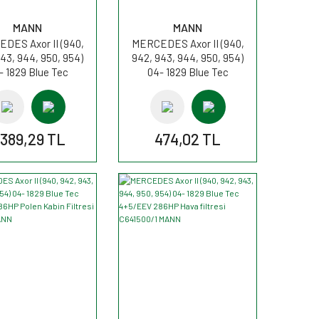
MANN
MANN
DES Axor II (940,
MERCEDES Axor II (940,
43, 944, 950, 954)
942, 943, 944, 950, 954)
- 1829 Blue Tec
04- 1829 Blue Tec
EV 286HP Kurutucu
4+5/EEV 286HP Yakıt
e TB1394/1x MANN
Filtresi PU1046/1x MANN
.389,29 TL
474,02 TL