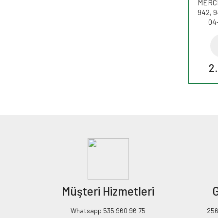
MERCE
942, 9
04-
4+5/
filtre
2
Müşteri Hizmetleri
G
Whatsapp 535 960 96 75
256B