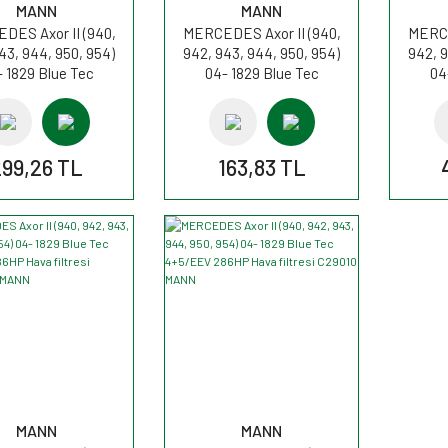
MANN
MANN
DES Axor II (940,
MERCEDES Axor II (940,
MERCE
43, 944, 950, 954)
942, 943, 944, 950, 954)
942, 9
 1829 Blue Tec
04- 1829 Blue Tec
04
/EEV 286HP Yağ
4+5/EEV 286HP
4+5/
esi HU945/2x MANN
Direksiyon Filtresi H601/4
Kabi
MANN
299,26 TL
163,83 TL
MANN
MANN