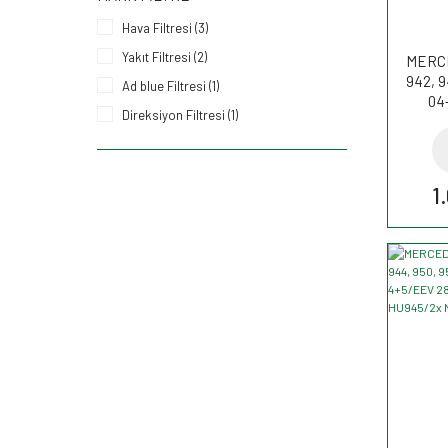
Hava Filtresi (3)
Yakıt Filtresi (2)
MERCE
942, 9
Ad blue Filtresi (1)
04-
Direksiyon Filtresi (1)
4+5/
Filtre
Kurutucu Filtre (1)
Polen Kabin Filtresi (1)
1
Yağ Filtresi (1)