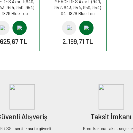
DES Axor II (940,
MERCEDES Axor II (940,
43, 944, 950, 954)
942, 943, 944, 950, 954)
 1829 Blue Tec
04- 1829 Blue Tec
EEV 286HP Hava
4+5/EEV 286HP Hava
si C29010KIT MANN
filtresi C29010 MANN
.625,67 TL
2.199,71 TL
üvenli Alışveriş
Taksit İmkanı
it SSL sertifikası ile güvenli
Kredi kartına taksit seçenek