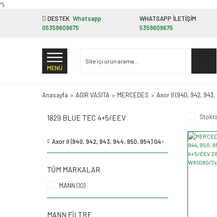
"');
DESTEK
Whatsapp
WHATSAPP İLETİŞİM
05359609675
5359609675
MENÜ
Anasayfa
AĞIR VASITA
MERCEDES
Axor II (940, 942, 943,
Stokta
1829 BLUE TEC 4+5/EEV
Axor II (940, 942, 943, 944, 950, 954) 04-
TÜM MARKALAR
MANN (10)
MANN FILTRE