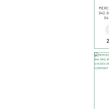
MERCE
942, 9
04-
4+5
Filtr