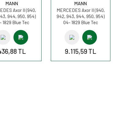
MANN
MANN
DES Axor II (940,
MERCEDES Axor II (940,
43, 944, 950, 954)
942, 943, 944, 950, 954)
- 1829 Blue Tec
04- 1829 Blue Tec
EEV 286HP Polen
4+5/EEV 286HP Hava
n Filtresi CU4469
filtresi C641500/1 MANN
MANN
436,88 TL
9.115,59 TL