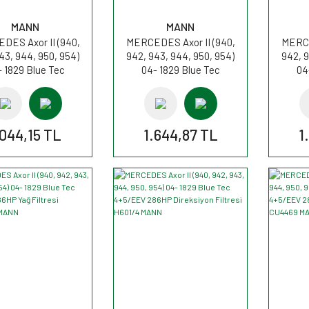
MANN
MANN
DES Axor II (940,
MERCEDES Axor II (940,
MERCE
43, 944, 950, 954)
942, 943, 944, 950, 954)
942, 9
 1829 Blue Tec
04- 1829 Blue Tec
04
EEV 286HP Yakıt
4+5/EEV 286HP Ad blue
4+5/E
si WK1080/7x MANN
Filtresi U58/1KIT MANN
Filtr
.044,15 TL
1.644,87 TL
1