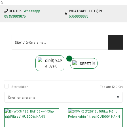
"');
DESTEK
Whatsapp
WHATSAPP İLETİŞİM
05359609675
5359609675
GİRİŞ YAP
SEPETİM
& Üye Ol
Stoktakiler
Toplam 12 ürün