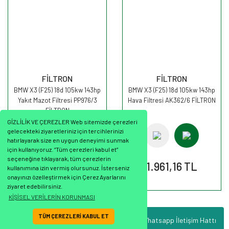
FİLTRON
FİLTRON
BMW X3 (F25) 18d 105kw 143hp
BMW X3 (F25) 18d 105kw 143hp
Yakıt Mazot Filtresi PP976/3
Hava Filtresi AK362/6 FİLTRON
FİLTRON
GİZLİLİK VE ÇEREZLER Web sitemizde çerezleri
gelecekteki ziyaretleriniz için tercihlerinizi
hatırlayarak size en uygun deneyimi sunmak
için kullanıyoruz. “Tüm çerezleri kabul et”
seçeneğine tıklayarak, tüm çerezlerin
1.230,06 TL
1.961,16 TL
kullanımına izin vermiş olursunuz. İsterseniz
onayınızı özelleştirmek için Çerez Ayarlarını
ziyaret edebilirsiniz.
KİŞİSEL VERİLERİN KORUNMASI
TÜM ÇEREZLERİ KABUL ET
Whatsapp İletişim Hattı