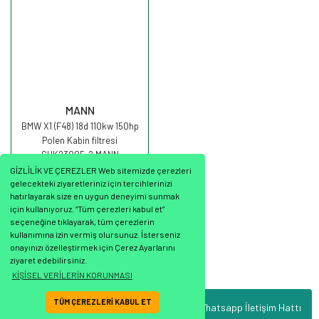
MANN
BMW X1 (F48) 18d 110kw 150hp
Polen Kabin filtresi
CUK23005-2 MANN
GİZLİLİK VE ÇEREZLER Web sitemizde çerezleri
gelecekteki ziyaretleriniz için tercihlerinizi
hatırlayarak size en uygun deneyimi sunmak
için kullanıyoruz. “Tüm çerezleri kabul et”
seçeneğine tıklayarak, tüm çerezlerin
2.728,34 TL
kullanımına izin vermiş olursunuz. İsterseniz
onayınızı özelleştirmek için Çerez Ayarlarını
ziyaret edebilirsiniz.
KİŞİSEL VERİLERİN KORUNMASI
TÜM ÇEREZLERİ KABUL ET
Whatsapp İletişim Hattı