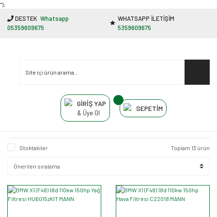
"');
DESTEK
Whatsapp
WHATSAPP İLETİŞİM
05359609675
5359609675
GİRİŞ YAP
SEPETİM
& Üye Ol
Stoktakiler
Toplam 13 ürün