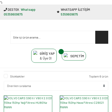
"');
DESTEK
Whatsapp
WHATSAPP İLETİŞİM
05359609675
5359609675
GİRİŞ YAP
SEPETİM
& Üye Ol
Stoktakiler
Toplam 6 ürün