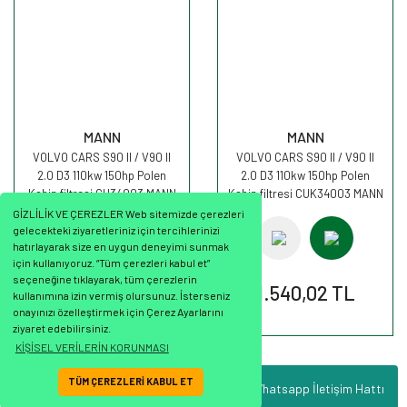
MANN
MANN
VOLVO CARS S90 II / V90 II
VOLVO CARS S90 II / V90 II
2.0 D3 110kw 150hp Polen
2.0 D3 110kw 150hp Polen
Kabin filtresi CU34003 MANN
Kabin filtresi CUK34003 MANN
GİZLİLİK VE ÇEREZLER Web sitemizde çerezleri
gelecekteki ziyaretleriniz için tercihlerinizi
hatırlayarak size en uygun deneyimi sunmak
için kullanıyoruz. “Tüm çerezleri kabul et”
seçeneğine tıklayarak, tüm çerezlerin
1.000,46 TL
1.540,02 TL
kullanımına izin vermiş olursunuz. İsterseniz
onayınızı özelleştirmek için Çerez Ayarlarını
ziyaret edebilirsiniz.
KİŞİSEL VERİLERİN KORUNMASI
TÜM ÇEREZLERİ KABUL ET
Whatsapp İletişim Hattı
ile
ideasoft
e-