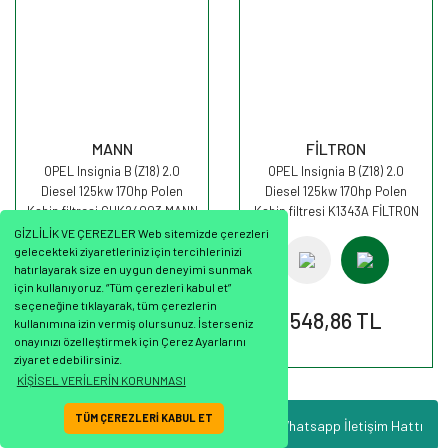
MANN
FİLTRON
OPEL Insignia B (Z18) 2.0
OPEL Insignia B (Z18) 2.0
Diesel 125kw 170hp Polen
Diesel 125kw 170hp Polen
Kabin filtresi CUK24003 MANN
Kabin filtresi K1343A FİLTRON
GİZLİLİK VE ÇEREZLER Web sitemizde çerezleri
gelecekteki ziyaretleriniz için tercihlerinizi
hatırlayarak size en uygun deneyimi sunmak
için kullanıyoruz. “Tüm çerezleri kabul et”
seçeneğine tıklayarak, tüm çerezlerin
1.293,18 TL
548,86 TL
kullanımına izin vermiş olursunuz. İsterseniz
onayınızı özelleştirmek için Çerez Ayarlarını
ziyaret edebilirsiniz.
KİŞİSEL VERİLERİN KORUNMASI
TÜM ÇEREZLERİ KABUL ET
Whatsapp İletişim Hattı
ile
ideasoft
e-