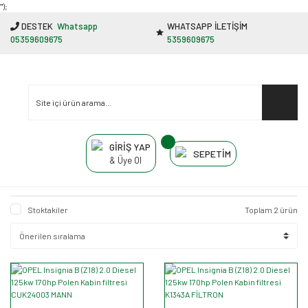
"');
DESTEK
Whatsapp
WHATSAPP İLETİŞİM
05359609675
5359609675
GİRİŞ YAP
SEPETİM
& Üye Ol
Stoktakiler
Toplam 2 ürün