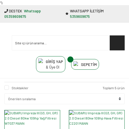
"');
DESTEK
Whatsapp
WHATSAPP İLETİŞİM
05359609675
5359609675
GİRİŞ YAP
SEPETİM
& Üye Ol
Stoktakiler
Toplam 5 ürün