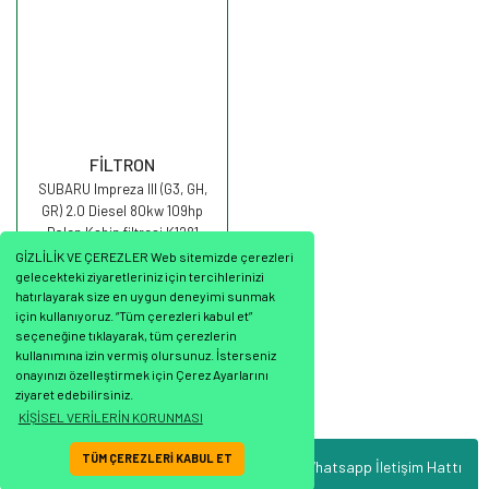
FİLTRON
SUBARU Impreza III (G3, GH,
GR) 2.0 Diesel 80kw 109hp
Polen Kabin filtresi K1281
FİLTRON
GİZLİLİK VE ÇEREZLER Web sitemizde çerezleri
gelecekteki ziyaretleriniz için tercihlerinizi
hatırlayarak size en uygun deneyimi sunmak
için kullanıyoruz. “Tüm çerezleri kabul et”
seçeneğine tıklayarak, tüm çerezlerin
531,51 TL
kullanımına izin vermiş olursunuz. İsterseniz
onayınızı özelleştirmek için Çerez Ayarlarını
ziyaret edebilirsiniz.
KİŞİSEL VERİLERİN KORUNMASI
TÜM ÇEREZLERİ KABUL ET
Whatsapp İletişim Hattı
ile
ideasoft
e-