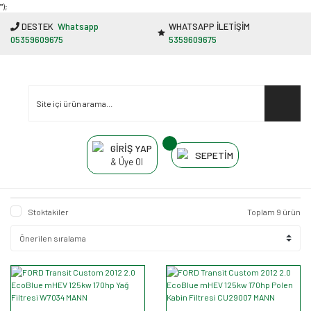
"');
DESTEK
Whatsapp
WHATSAPP İLETİŞİM
05359609675
5359609675
GİRİŞ YAP
SEPETİM
& Üye Ol
Stoktakiler
Toplam 9 ürün