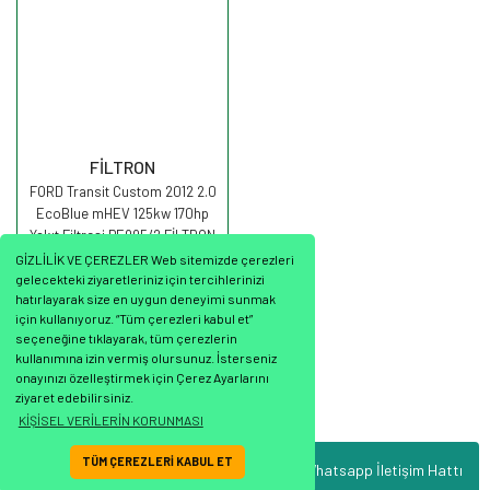
FİLTRON
FORD Transit Custom 2012 2.0
EcoBlue mHEV 125kw 170hp
Yakıt Filtresi PE995/2 FİLTRON
GİZLİLİK VE ÇEREZLER Web sitemizde çerezleri
gelecekteki ziyaretleriniz için tercihlerinizi
hatırlayarak size en uygun deneyimi sunmak
için kullanıyoruz. “Tüm çerezleri kabul et”
seçeneğine tıklayarak, tüm çerezlerin
2.477,15 TL
kullanımına izin vermiş olursunuz. İsterseniz
onayınızı özelleştirmek için Çerez Ayarlarını
ziyaret edebilirsiniz.
KİŞİSEL VERİLERİN KORUNMASI
TÜM ÇEREZLERİ KABUL ET
Whatsapp İletişim Hattı