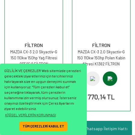
FİLTRON
FİLTRON
MAZDA CX-3 2.0 Skyactiv-G
MAZDA CX-3 2.0 Skyactiv-G
150 110kw 150hp Yağ Filtresi
150 110kw 150hp Polen Kabin
OP595/1 FİLTRON
filtresi K1362 FİLTRON
GİZLİLİK VE ÇEREZLER Web sitemizde çerezleri
gelecekteki ziyaretleriniz için tercihlerinizi
hatırlayarak size en uygun deneyimi sunmak
için kullanıyoruz. “Tüm çerezleri kabul et”
seçeneğine tıklayarak, tüm çerezlerin
238,64 TL
770,14 TL
kullanımına izin vermiş olursunuz. İsterseniz
onayınızı özelleştirmek için Çerez Ayarlarını
ziyaret edebilirsiniz.
KİŞİSEL VERİLERİN KORUNMASI
TÜM ÇEREZLERİ KABUL ET
Whatsapp İletişim Hattı
ile
ideasoft
e-