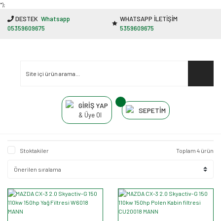
"');
DESTEK
Whatsapp
WHATSAPP İLETİŞİM
05359609675
5359609675
GİRİŞ YAP
SEPETİM
& Üye Ol
Stoktakiler
Toplam 4 ürün