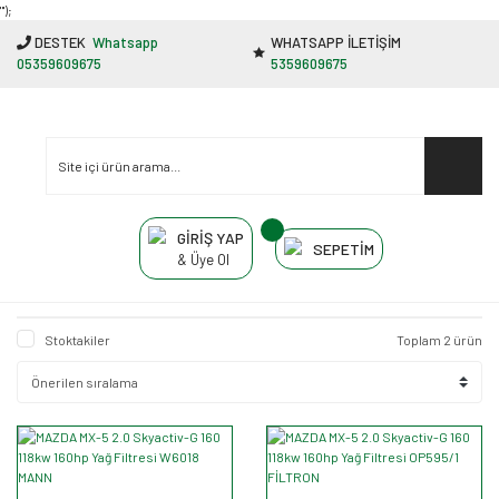
"');
DESTEK
Whatsapp
WHATSAPP İLETİŞİM
05359609675
5359609675
GİRİŞ YAP
SEPETİM
& Üye Ol
Stoktakiler
Toplam 2 ürün