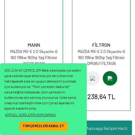
MANN
FİLTRON
MAZDA MX-5 2.0 Skyactiv-G
MAZDA MX-5 2.0 Skyactiv-G
160 118kw 160hp Yağ Filtresi
160 118kw 160hp Yağ Filtresi
W6018 MANN
OP595/1 FİLTRON
GİZLİLİK VE ÇEREZLER Web sitemizde çerezleri
gelecekteki ziyaretleriniz için tercihlerinizi
hatırlayarak size en uygun deneyimi sunmak
için kullanıyoruz. “Tüm çerezleri kabul et”
seçeneğine tıklayarak, tüm çerezlerin
418,69 TL
238,64 TL
kullanımına izin vermiş olursunuz. İsterseniz
onayınızı özelleştirmek için Çerez Ayarlarını
ziyaret edebilirsiniz.
KİŞİSEL VERİLERİN KORUNMASI
TÜM ÇEREZLERİ KABUL ET
Whatsapp İletişim Hattı
ile
ideasoft
e-