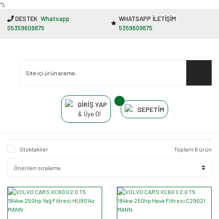
"');
DESTEK
Whatsapp
WHATSAPP İLETİŞİM
05359609675
5359609675
GİRİŞ YAP
SEPETİM
& Üye Ol
Stoktakiler
Toplam 6 ürün