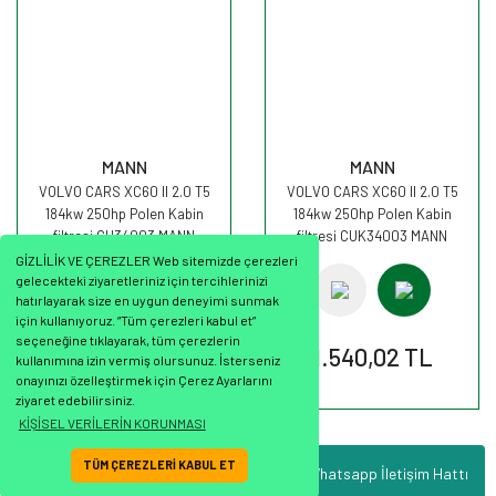
MANN
MANN
VOLVO CARS XC60 II 2.0 T5
VOLVO CARS XC60 II 2.0 T5
184kw 250hp Polen Kabin
184kw 250hp Polen Kabin
filtresi CU34003 MANN
filtresi CUK34003 MANN
GİZLİLİK VE ÇEREZLER Web sitemizde çerezleri
gelecekteki ziyaretleriniz için tercihlerinizi
hatırlayarak size en uygun deneyimi sunmak
için kullanıyoruz. “Tüm çerezleri kabul et”
seçeneğine tıklayarak, tüm çerezlerin
1.000,46 TL
1.540,02 TL
kullanımına izin vermiş olursunuz. İsterseniz
onayınızı özelleştirmek için Çerez Ayarlarını
ziyaret edebilirsiniz.
KİŞİSEL VERİLERİN KORUNMASI
TÜM ÇEREZLERİ KABUL ET
Whatsapp İletişim Hattı
ile
ideasoft
e-