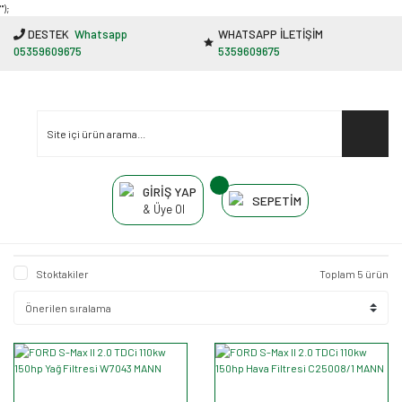
"');
DESTEK
Whatsapp
WHATSAPP İLETİŞİM
05359609675
5359609675
GİRİŞ YAP
SEPETİM
& Üye Ol
Stoktakiler
Toplam 5 ürün