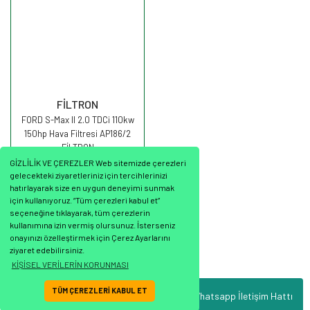
FİLTRON
FORD S-Max II 2.0 TDCi 110kw
150hp Hava Filtresi AP186/2
FİLTRON
GİZLİLİK VE ÇEREZLER Web sitemizde çerezleri
gelecekteki ziyaretleriniz için tercihlerinizi
hatırlayarak size en uygun deneyimi sunmak
için kullanıyoruz. “Tüm çerezleri kabul et”
seçeneğine tıklayarak, tüm çerezlerin
503,31 TL
kullanımına izin vermiş olursunuz. İsterseniz
onayınızı özelleştirmek için Çerez Ayarlarını
ziyaret edebilirsiniz.
KİŞİSEL VERİLERİN KORUNMASI
TÜM ÇEREZLERİ KABUL ET
Whatsapp İletişim Hattı
ile
ideasoft
e-