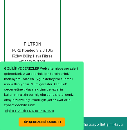
FİLTRON
FORD Mondeo V 2.0 TDCi
132kw 180hp Hava Filtresi
AP186/2 FİLTRON
GİZLİLİK VE ÇEREZLER Web sitemizde çerezleri
gelecekteki ziyaretleriniz için tercihlerinizi
hatırlayarak size en uygun deneyimi sunmak
için kullanıyoruz. “Tüm çerezleri kabul et”
seçeneğine tıklayarak, tüm çerezlerin
503,31 TL
kullanımına izin vermiş olursunuz. İsterseniz
onayınızı özelleştirmek için Çerez Ayarlarını
ziyaret edebilirsiniz.
KİŞİSEL VERİLERİN KORUNMASI
TÜM ÇEREZLERİ KABUL ET
Whatsapp İletişim Hattı
ile
ideasoft
e-