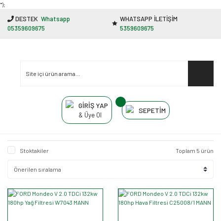
"');
DESTEK
Whatsapp
WHATSAPP İLETİŞİM
05359609675
5359609675
GİRİŞ YAP
SEPETİM
& Üye Ol
Stoktakiler
Toplam 5 ürün