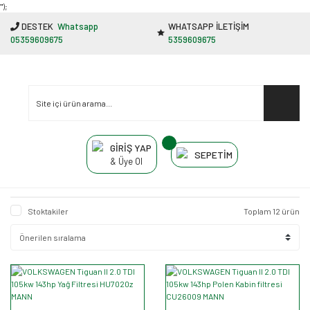
"');
DESTEK
Whatsapp
WHATSAPP İLETİŞİM
05359609675
5359609675
GİRİŞ YAP
SEPETİM
& Üye Ol
Stoktakiler
Toplam 12 ürün