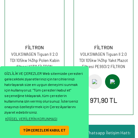
FİLTRON
FİLTRON
VOLKSWAGEN Tiguan II 2.0
VOLKSWAGEN Tiguan II 2.0
TDI 105kw 143hp Polen Kabin
TDI 105kw 143hp Yakıt Mazot
filtresi K1311 FİLTRON
Filtresi PE993/2 FİLTRON
GİZLİLİK VE ÇEREZLER Web sitemizde çerezleri
gelecekteki ziyaretleriniz için tercihlerinizi
hatırlayarak size en uygun deneyimi sunmak
için kullanıyoruz. “Tüm çerezleri kabul et”
seçeneğine tıklayarak, tüm çerezlerin
351,45 TL
971,90 TL
kullanımına izin vermiş olursunuz. İsterseniz
onayınızı özelleştirmek için Çerez Ayarlarını
ziyaret edebilirsiniz.
KİŞİSEL VERİLERİN KORUNMASI
TÜM ÇEREZLERİ KABUL ET
Whatsapp İletişim Hattı