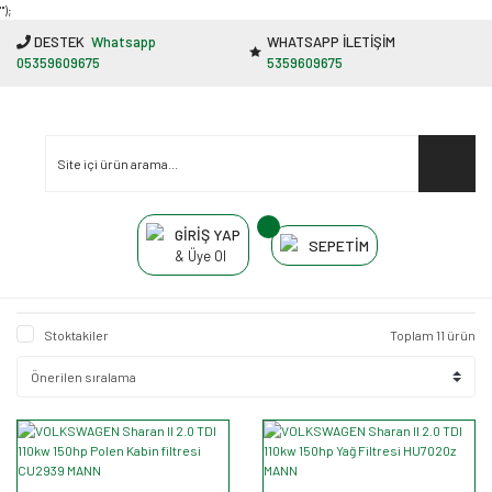
"');
DESTEK
Whatsapp
WHATSAPP İLETİŞİM
05359609675
5359609675
GİRİŞ YAP
SEPETİM
& Üye Ol
Stoktakiler
Toplam 11 ürün