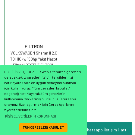
FİLTRON
VOLKSWAGEN Sharan II 2.0
TDI 110kw 150hp Yakıt Mazot
Filtresi PE973/7 FİLTRON
GİZLİLİK VE ÇEREZLER Web sitemizde çerezleri
gelecekteki ziyaretleriniz için tercihlerinizi
hatırlayarak size en uygun deneyimi sunmak
için kullanıyoruz. “Tüm çerezleri kabul et”
seçeneğine tıklayarak, tüm çerezlerin
837,40 TL
kullanımına izin vermiş olursunuz. İsterseniz
onayınızı özelleştirmek için Çerez Ayarlarını
ziyaret edebilirsiniz.
KİŞİSEL VERİLERİN KORUNMASI
TÜM ÇEREZLERİ KABUL ET
Whatsapp İletişim Hattı