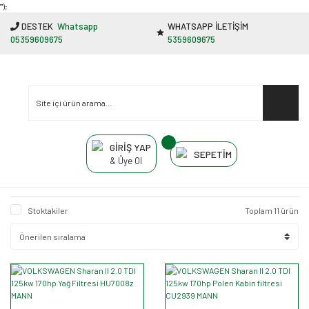
"');
DESTEK
Whatsapp
WHATSAPP İLETİŞİM
05359609675
5359609675
GİRİŞ YAP
SEPETİM
& Üye Ol
Stoktakiler
Toplam 11 ürün