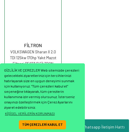
FİLTRON
VOLKSWAGEN Sharan II 2.0
TDI 125kw 170hp Yakıt Mazot
Filtresi PE973/7 FİLTRON
GİZLİLİK VE ÇEREZLER Web sitemizde çerezleri
gelecekteki ziyaretleriniz için tercihlerinizi
hatırlayarak size en uygun deneyimi sunmak
için kullanıyoruz. “Tüm çerezleri kabul et”
seçeneğine tıklayarak, tüm çerezlerin
837,40 TL
kullanımına izin vermiş olursunuz. İsterseniz
onayınızı özelleştirmek için Çerez Ayarlarını
ziyaret edebilirsiniz.
KİŞİSEL VERİLERİN KORUNMASI
TÜM ÇEREZLERİ KABUL ET
Whatsapp İletişim Hattı