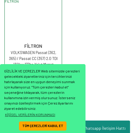
FİLTRON
VOLKSWAGEN Passat (362,
365) / Passat CC (357) 2.0 TDI
130kw 177hp Yakıt Mazot
Filtresi PE973/10 FİLTRON
GİZLİLİK VE ÇEREZLER Web sitemizde çerezleri
gelecekteki ziyaretleriniz için tercihlerinizi
hatırlayarak size en uygun deneyimi sunmak
için kullanıyoruz. “Tüm çerezleri kabul et”
seçeneğine tıklayarak, tüm çerezlerin
1.234,40 TL
kullanımına izin vermiş olursunuz. İsterseniz
onayınızı özelleştirmek için Çerez Ayarlarını
ziyaret edebilirsiniz.
KİŞİSEL VERİLERİN KORUNMASI
TÜM ÇEREZLERİ KABUL ET
Whatsapp İletişim Hattı