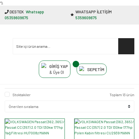
"');
DESTEK
Whatsapp
WHATSAPP İLETİŞİM
05359609675
5359609675
GİRİŞ YAP
SEPETİM
& Üye Ol
Stoktakiler
Toplam 13 ürün