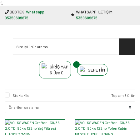
"');
DESTEK
Whatsapp
WHATSAPP İLETİŞİM
05359609675
5359609675
GİRİŞ YAP
SEPETİM
& Üye Ol
Stoktakiler
Toplam 8 ürün