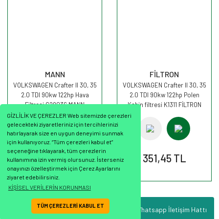
MANN
FİLTRON
VOLKSWAGEN Crafter II 30, 35
VOLKSWAGEN Crafter II 30, 35
2.0 TDI 90kw 122hp Hava
2.0 TDI 90kw 122hp Polen
Filtresi C29036 MANN
Kabin filtresi K1311 FİLTRON
GİZLİLİK VE ÇEREZLER Web sitemizde çerezleri
gelecekteki ziyaretleriniz için tercihlerinizi
hatırlayarak size en uygun deneyimi sunmak
için kullanıyoruz. “Tüm çerezleri kabul et”
seçeneğine tıklayarak, tüm çerezlerin
670,62 TL
351,45 TL
kullanımına izin vermiş olursunuz. İsterseniz
onayınızı özelleştirmek için Çerez Ayarlarını
ziyaret edebilirsiniz.
KİŞİSEL VERİLERİN KORUNMASI
TÜM ÇEREZLERİ KABUL ET
Whatsapp İletişim Hattı