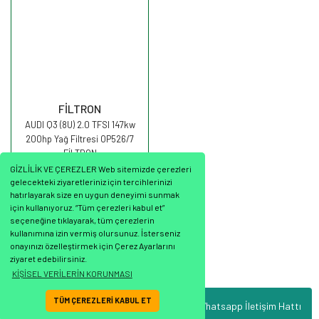
FİLTRON
AUDI Q3 (8U) 2.0 TFSI 147kw
200hp Yağ Filtresi OP526/7
FİLTRON
GİZLİLİK VE ÇEREZLER Web sitemizde çerezleri
gelecekteki ziyaretleriniz için tercihlerinizi
hatırlayarak size en uygun deneyimi sunmak
için kullanıyoruz. “Tüm çerezleri kabul et”
seçeneğine tıklayarak, tüm çerezlerin
568,39 TL
kullanımına izin vermiş olursunuz. İsterseniz
onayınızı özelleştirmek için Çerez Ayarlarını
ziyaret edebilirsiniz.
KİŞİSEL VERİLERİN KORUNMASI
TÜM ÇEREZLERİ KABUL ET
Whatsapp İletişim Hattı