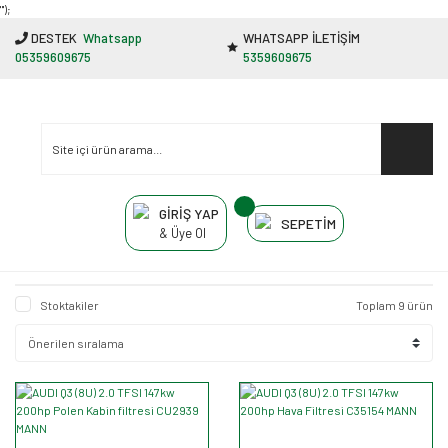
"');
DESTEK
Whatsapp
WHATSAPP İLETİŞİM
05359609675
5359609675
GİRİŞ YAP
SEPETİM
& Üye Ol
Stoktakiler
Toplam 9 ürün