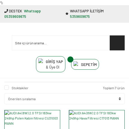
"');
DESTEK
Whatsapp
WHATSAPP İLETİŞİM
05359609675
5359609675
GİRİŞ YAP
SEPETİM
& Üye Ol
Stoktakiler
Toplam 7 ürün