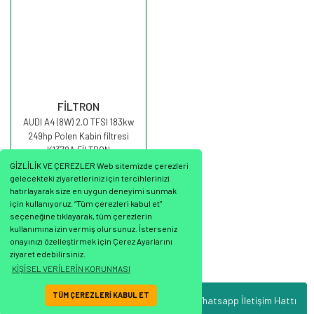
FİLTRON
AUDI A4 (8W) 2.0 TFSI 183kw
249hp Polen Kabin filtresi
K1378A FİLTRON
GİZLİLİK VE ÇEREZLER Web sitemizde çerezleri
gelecekteki ziyaretleriniz için tercihlerinizi
hatırlayarak size en uygun deneyimi sunmak
için kullanıyoruz. “Tüm çerezleri kabul et”
seçeneğine tıklayarak, tüm çerezlerin
598,76 TL
kullanımına izin vermiş olursunuz. İsterseniz
onayınızı özelleştirmek için Çerez Ayarlarını
ziyaret edebilirsiniz.
KİŞİSEL VERİLERİN KORUNMASI
TÜM ÇEREZLERİ KABUL ET
Whatsapp İletişim Hattı