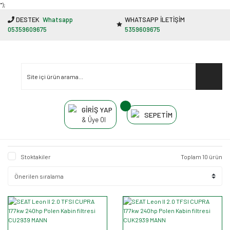
"');
DESTEK
Whatsapp
WHATSAPP İLETİŞİM
05359609675
5359609675
GİRİŞ YAP
SEPETİM
& Üye Ol
Stoktakiler
Toplam 10 ürün