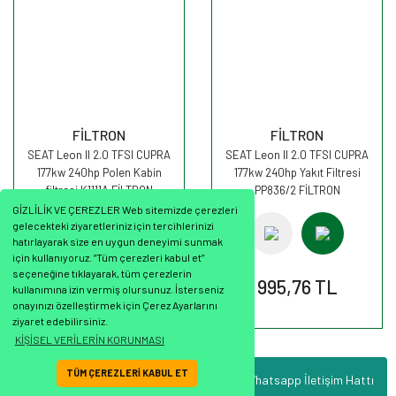
FİLTRON
FİLTRON
SEAT Leon II 2.0 TFSI CUPRA
SEAT Leon II 2.0 TFSI CUPRA
177kw 240hp Polen Kabin
177kw 240hp Yakıt Filtresi
filtresi K1111A FİLTRON
PP836/2 FİLTRON
GİZLİLİK VE ÇEREZLER Web sitemizde çerezleri
gelecekteki ziyaretleriniz için tercihlerinizi
hatırlayarak size en uygun deneyimi sunmak
için kullanıyoruz. “Tüm çerezleri kabul et”
seçeneğine tıklayarak, tüm çerezlerin
442,56 TL
995,76 TL
kullanımına izin vermiş olursunuz. İsterseniz
onayınızı özelleştirmek için Çerez Ayarlarını
ziyaret edebilirsiniz.
KİŞİSEL VERİLERİN KORUNMASI
TÜM ÇEREZLERİ KABUL ET
Whatsapp İletişim Hattı