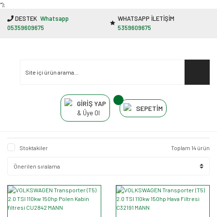
"');
DESTEK
Whatsapp
WHATSAPP İLETİŞİM
05359609675
5359609675
GİRİŞ YAP
SEPETİM
& Üye Ol
Stoktakiler
Toplam 14 ürün