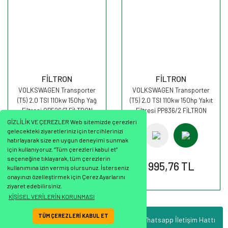
FİLTRON
FİLTRON
VOLKSWAGEN Transporter
VOLKSWAGEN Transporter
(T5) 2.0 TSI 110kw 150hp Yağ
(T5) 2.0 TSI 110kw 150hp Yakıt
Filtresi OP526/7 FİLTRON
Filtresi PP836/2 FİLTRON
GİZLİLİK VE ÇEREZLER Web sitemizde çerezleri
gelecekteki ziyaretleriniz için tercihlerinizi
hatırlayarak size en uygun deneyimi sunmak
için kullanıyoruz. “Tüm çerezleri kabul et”
seçeneğine tıklayarak, tüm çerezlerin
568,39 TL
995,76 TL
kullanımına izin vermiş olursunuz. İsterseniz
onayınızı özelleştirmek için Çerez Ayarlarını
ziyaret edebilirsiniz.
KİŞİSEL VERİLERİN KORUNMASI
TÜM ÇEREZLERİ KABUL ET
Whatsapp İletişim Hattı