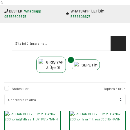
"');
DESTEK
Whatsapp
WHATSAPP İLETİŞİM
05359609675
5359609675
GİRİŞ YAP
SEPETİM
& Üye Ol
Stoktakiler
Toplam 8 ürün