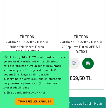
FİLTRON
FİLTRON
JAGUAR XF (X250) 2.2 D 147kw
JAGUAR XF (X250) 2.2 D 147kw
200hp Yakıt Mazot Filtresi
200hp Hava Filtresi AP193/5
PS974/2 FİLTRON
FİLTRON
GİZLİLİK VE ÇEREZLER Web sitemizde çerezleri
gelecekteki ziyaretleriniz için tercihlerinizi
hatırlayarak size en uygun deneyimi sunmak
için kullanıyoruz. “Tüm çerezleri kabul et”
seçeneğine tıklayarak, tüm çerezlerin
1.922,11 TL
659,50 TL
kullanımına izin vermiş olursunuz. İsterseniz
onayınızı özelleştirmek için Çerez Ayarlarını
ziyaret edebilirsiniz.
KİŞİSEL VERİLERİN KORUNMASI
TÜM ÇEREZLERİ KABUL ET
Whatsapp İletişim Hattı