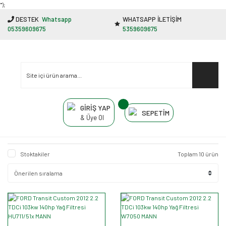
"');
DESTEK
Whatsapp
WHATSAPP İLETİŞİM
05359609675
5359609675
GİRİŞ YAP
SEPETİM
& Üye Ol
Stoktakiler
Toplam 10 ürün