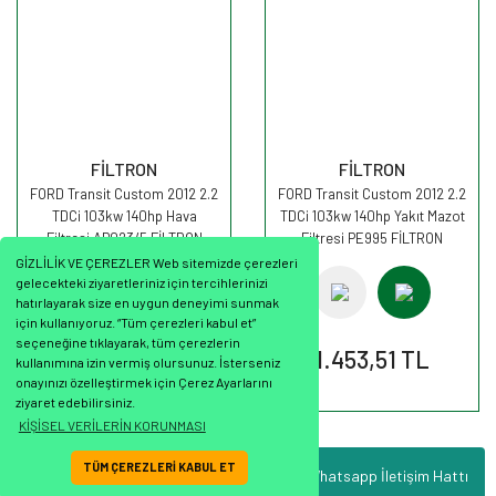
FİLTRON
FİLTRON
FORD Transit Custom 2012 2.2
FORD Transit Custom 2012 2.2
TDCi 103kw 140hp Hava
TDCi 103kw 140hp Yakıt Mazot
Filtresi AP023/5 FİLTRON
Filtresi PE995 FİLTRON
GİZLİLİK VE ÇEREZLER Web sitemizde çerezleri
gelecekteki ziyaretleriniz için tercihlerinizi
hatırlayarak size en uygun deneyimi sunmak
için kullanıyoruz. “Tüm çerezleri kabul et”
seçeneğine tıklayarak, tüm çerezlerin
375,31 TL
1.453,51 TL
kullanımına izin vermiş olursunuz. İsterseniz
onayınızı özelleştirmek için Çerez Ayarlarını
ziyaret edebilirsiniz.
KİŞİSEL VERİLERİN KORUNMASI
TÜM ÇEREZLERİ KABUL ET
Whatsapp İletişim Hattı