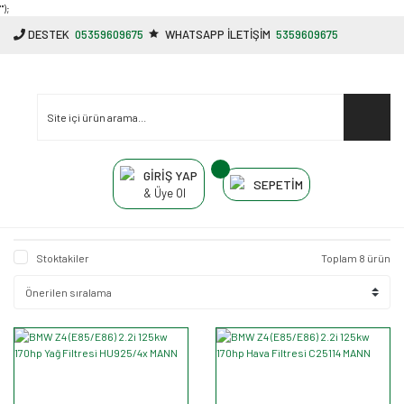
"');
DESTEK
05359609675
WHATSAPP İLETİŞİM
5359609675
GİRİŞ YAP
SEPETİM
& Üye Ol
Stoktakiler
Toplam 8 ürün