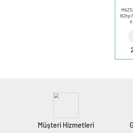
MAZDA
162hp P
K
Müşteri Hizmetleri
G