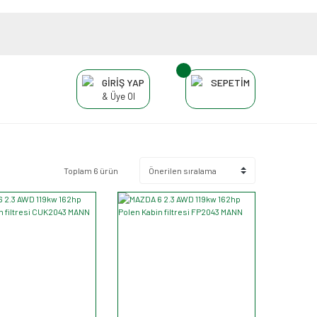
GİRİŞ YAP
SEPETİM
& Üye Ol
Toplam 6 ürün