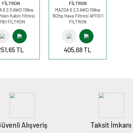
FİLTRON
FİLTRON
 6 2.3 AWD 119kw
MAZDA 6 2.3 AWD 119kw
olen Kabin filtresi
162hp Hava Filtresi AP113/1
1161 FİLTRON
FİLTRON
251,65 TL
405,68 TL
üvenli Alışveriş
Taksit İmkanı