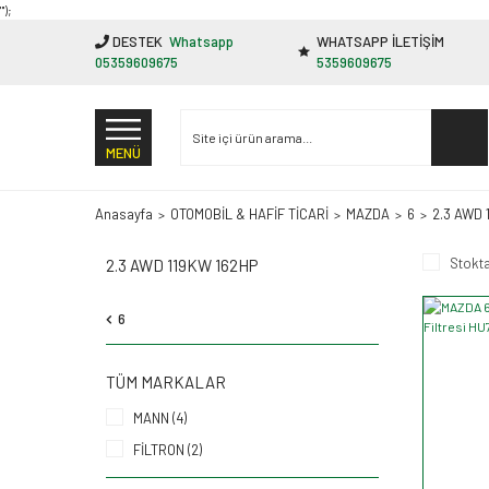
"');
DESTEK
Whatsapp
WHATSAPP İLETİŞİM
05359609675
5359609675
MENÜ
Anasayfa
OTOMOBİL & HAFİF TİCARİ
MAZDA
6
2.3 AWD 
Stokta
2.3 AWD 119KW 162HP
6
TÜM MARKALAR
MANN (4)
FİLTRON (2)