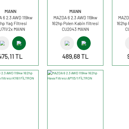
MANN
MANN
 6 2.3 AWD 119kw
MAZDA 6 2.3 AWD 119kw
MAZDA
hp Yağ Filtresi
162hp Polen Kabin filtresi
162hp 
U711/2x MANN
CU2043 MANN
C
475,11 TL
489,68 TL