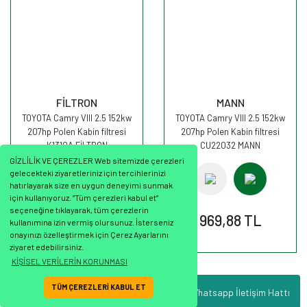
FİLTRON
MANN
TOYOTA Camry VIII 2.5 152kw
TOYOTA Camry VIII 2.5 152kw
207hp Polen Kabin filtresi
207hp Polen Kabin filtresi
K1310A FİLTRON
CU22032 MANN
GİZLİLİK VE ÇEREZLER Web sitemizde çerezleri
gelecekteki ziyaretleriniz için tercihlerinizi
hatırlayarak size en uygun deneyimi sunmak
için kullanıyoruz. “Tüm çerezleri kabul et”
seçeneğine tıklayarak, tüm çerezlerin
542,35 TL
969,88 TL
kullanımına izin vermiş olursunuz. İsterseniz
onayınızı özelleştirmek için Çerez Ayarlarını
ziyaret edebilirsiniz.
KİŞİSEL VERİLERİN KORUNMASI
TÜM ÇEREZLERİ KABUL ET
Whatsapp İletişim Hattı
ile
ideasoft
e-