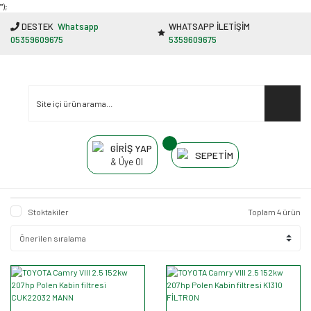
"');
DESTEK
Whatsapp
WHATSAPP İLETİŞİM
05359609675
5359609675
GİRİŞ YAP
SEPETİM
& Üye Ol
Stoktakiler
Toplam 4 ürün