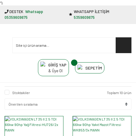
"');
DESTEK
Whatsapp
WHATSAPP İLETİŞİM
05359609675
5359609675
GİRİŞ YAP
SEPETİM
& Üye Ol
Stoktakiler
Toplam 10 ürün