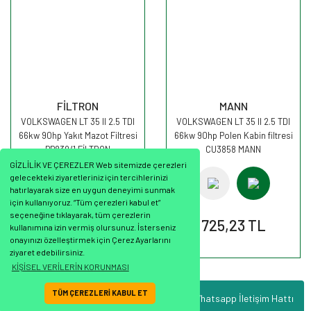
FİLTRON
MANN
VOLKSWAGEN LT 35 II 2.5 TDI
VOLKSWAGEN LT 35 II 2.5 TDI
66kw 90hp Yakıt Mazot Filtresi
66kw 90hp Polen Kabin filtresi
PP839/1 FİLTRON
CU3858 MANN
GİZLİLİK VE ÇEREZLER Web sitemizde çerezleri
gelecekteki ziyaretleriniz için tercihlerinizi
hatırlayarak size en uygun deneyimi sunmak
için kullanıyoruz. “Tüm çerezleri kabul et”
seçeneğine tıklayarak, tüm çerezlerin
763,64 TL
725,23 TL
kullanımına izin vermiş olursunuz. İsterseniz
onayınızı özelleştirmek için Çerez Ayarlarını
ziyaret edebilirsiniz.
KİŞİSEL VERİLERİN KORUNMASI
TÜM ÇEREZLERİ KABUL ET
Whatsapp İletişim Hattı