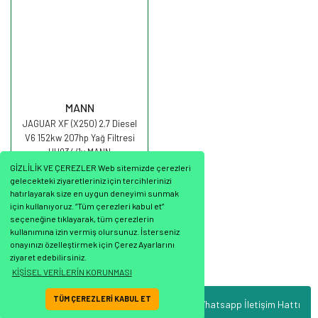
MANN
JAGUAR XF (X250) 2.7 Diesel
V6 152kw 207hp Yağ Filtresi
HU934/1x MANN
GİZLİLİK VE ÇEREZLER Web sitemizde çerezleri
gelecekteki ziyaretleriniz için tercihlerinizi
hatırlayarak size en uygun deneyimi sunmak
için kullanıyoruz. “Tüm çerezleri kabul et”
seçeneğine tıklayarak, tüm çerezlerin
629,11 TL
kullanımına izin vermiş olursunuz. İsterseniz
onayınızı özelleştirmek için Çerez Ayarlarını
ziyaret edebilirsiniz.
KİŞİSEL VERİLERİN KORUNMASI
TÜM ÇEREZLERİ KABUL ET
Whatsapp İletişim Hattı