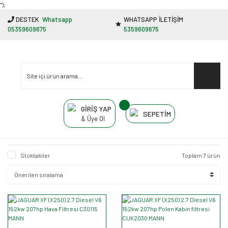
"');
DESTEK
Whatsapp
WHATSAPP İLETİŞİM
05359609675
5359609675
GİRİŞ YAP
SEPETİM
& Üye Ol
Stoktakiler
Toplam 7 ürün