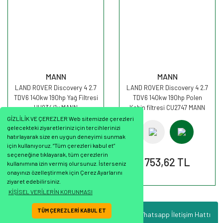
MANN
MANN
LAND ROVER Discovery 4 2.7
LAND ROVER Discovery 4 2.7
TDV6 140kw 190hp Yağ Filtresi
TDV6 140kw 190hp Polen
HU934/1x MANN
Kabin filtresi CU2747 MANN
GİZLİLİK VE ÇEREZLER Web sitemizde çerezleri
gelecekteki ziyaretleriniz için tercihlerinizi
hatırlayarak size en uygun deneyimi sunmak
için kullanıyoruz. “Tüm çerezleri kabul et”
seçeneğine tıklayarak, tüm çerezlerin
629,11 TL
753,62 TL
kullanımına izin vermiş olursunuz. İsterseniz
onayınızı özelleştirmek için Çerez Ayarlarını
ziyaret edebilirsiniz.
KİŞİSEL VERİLERİN KORUNMASI
TÜM ÇEREZLERİ KABUL ET
Whatsapp İletişim Hattı