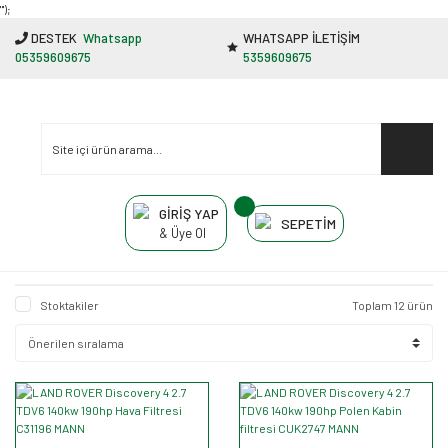
"');
DESTEK
Whatsapp
WHATSAPP İLETİŞİM
05359609675
5359609675
GİRİŞ YAP
SEPETİM
& Üye Ol
Stoktakiler
Toplam 12 ürün