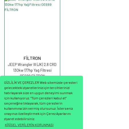
FİLTRON
JEEP Wrangler III (JK) 2.8 CRD
130kw 177hp Yağ Filtresi
OE689 FİLTRON
GİZLİLİK VE ÇEREZLER Web sitemizde çerezleri
gelecekteki ziyaretleriniz için tercihlerinizi
hatırlayarak size en uygun deneyimi sunmak
için kullanıyoruz. “Tüm çerezleri kabul et”
seçeneğine tıklayarak, tüm çerezlerin
791,84 TL
kullanımına izin vermiş olursunuz. İsterseniz
onayınızı özelleştirmek için Çerez Ayarlarını
ziyaret edebilirsiniz.
KİŞİSEL VERİLERİN KORUNMASI