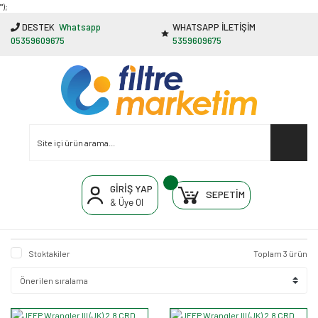
"');
DESTEK
Whatsapp
WHATSAPP İLETİŞİM
05359609675
5359609675
GİRİŞ YAP
SEPETİM
& Üye Ol
Stoktakiler
Toplam 3 ürün