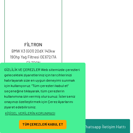
FİLTRON
BMW X3 (G01) 20dX 140kw
190hp Yağ Filtresi OE672/7A
FİLTRON
GİZLİLİK VE ÇEREZLER Web sitemizde çerezleri
gelecekteki ziyaretleriniz için tercihlerinizi
hatırlayarak size en uygun deneyimi sunmak
için kullanıyoruz. “Tüm çerezleri kabul et”
seçeneğine tıklayarak, tüm çerezlerin
1.117,25 TL
kullanımına izin vermiş olursunuz. İsterseniz
onayınızı özelleştirmek için Çerez Ayarlarını
ziyaret edebilirsiniz.
KİŞİSEL VERİLERİN KORUNMASI
TÜM ÇEREZLERİ KABUL ET
Whatsapp İletişim Hattı
ile
ideasoft
e-