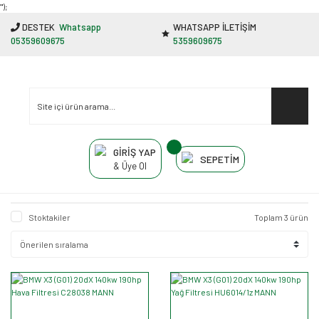
"');
DESTEK
Whatsapp
WHATSAPP İLETİŞİM
05359609675
5359609675
GİRİŞ YAP
SEPETİM
& Üye Ol
Stoktakiler
Toplam 3 ürün