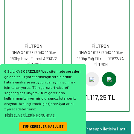
FİLTRON
FİLTRON
BMW X4 (F26) 20dX 140kw
BMW X4 (F26) 20dX 140kw
190hp Hava Filtresi AP031/2
190hp Yağ Filtresi OE672/7A
FİLTRON
FİLTRON
GİZLİLİK VE ÇEREZLER Web sitemizde çerezleri
gelecekteki ziyaretleriniz için tercihlerinizi
hatırlayarak size en uygun deneyimi sunmak
için kullanıyoruz. “Tüm çerezleri kabul et”
seçeneğine tıklayarak, tüm çerezlerin
811,36 TL
1.117,25 TL
kullanımına izin vermiş olursunuz. İsterseniz
onayınızı özelleştirmek için Çerez Ayarlarını
ziyaret edebilirsiniz.
KİŞİSEL VERİLERİN KORUNMASI
TÜM ÇEREZLERİ KABUL ET
Whatsapp İletişim Hattı