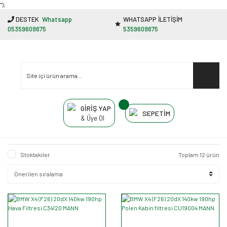
"');
DESTEK
Whatsapp
WHATSAPP İLETİŞİM
05359609675
5359609675
GİRİŞ YAP
SEPETİM
& Üye Ol
Stoktakiler
Toplam 12 ürün