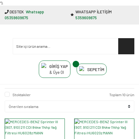
"');
DESTEK
Whatsapp
WHATSAPP İLETİŞİM
05359609675
5359609675
GİRİŞ YAP
SEPETİM
& Üye Ol
Stoktakiler
Toplam 10 ürün