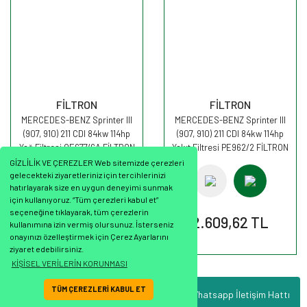
FİLTRON
FİLTRON
MERCEDES-BENZ Sprinter III
MERCEDES-BENZ Sprinter III
(907, 910) 211 CDI 84kw 114hp
(907, 910) 211 CDI 84kw 114hp
Yağ Filtresi OE677/6A FİLTRON
Yakıt Filtresi PE962/2 FİLTRON
GİZLİLİK VE ÇEREZLER Web sitemizde çerezleri
gelecekteki ziyaretleriniz için tercihlerinizi
hatırlayarak size en uygun deneyimi sunmak
için kullanıyoruz. “Tüm çerezleri kabul et”
seçeneğine tıklayarak, tüm çerezlerin
916,10 TL
2.609,62 TL
kullanımına izin vermiş olursunuz. İsterseniz
onayınızı özelleştirmek için Çerez Ayarlarını
ziyaret edebilirsiniz.
KİŞİSEL VERİLERİN KORUNMASI
TÜM ÇEREZLERİ KABUL ET
Whatsapp İletişim Hattı