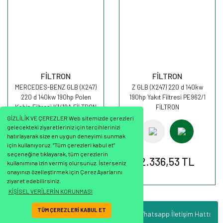
FİLTRON
FİLTRON
MERCEDES-BENZ GLB (X247)
Z GLB (X247) 220 d 140kw
220 d 140kw 190hp Polen
190hp Yakıt Filtresi PE962/1
Kabin Filtresi K1419A FİLTRON
FİLTRON
GİZLİLİK VE ÇEREZLER Web sitemizde çerezleri
gelecekteki ziyaretleriniz için tercihlerinizi
hatırlayarak size en uygun deneyimi sunmak
için kullanıyoruz. “Tüm çerezleri kabul et”
seçeneğine tıklayarak, tüm çerezlerin
1.110,66 TL
2.336,53 TL
kullanımına izin vermiş olursunuz. İsterseniz
onayınızı özelleştirmek için Çerez Ayarlarını
ziyaret edebilirsiniz.
KİŞİSEL VERİLERİN KORUNMASI
TÜM ÇEREZLERİ KABUL ET
Whatsapp İletişim Hattı