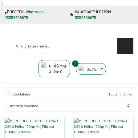
"');
DESTEK
Whatsapp
WHATSAPP İLETİŞİM
05359609675
5359609675
GİRİŞ YAP
SEPETİM
& Üye Ol
Stoktakiler
Toplam 10 ürün