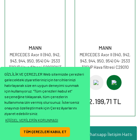
MANN
MANN
MERCEDES Axor II (940, 942,
MERCEDES Axor II (940, 942,
943, 944, 950, 954) 04- 2533
943, 944, 950, 954) 04- 2533
326HP Hava filtresi C29010KIT
326HP Hava filtresi C29010
MANN
MANN
GİZLİLİK VE ÇEREZLER Web sitemizde çerezleri
gelecekteki ziyaretleriniz için tercihlerinizi
hatırlayarak size en uygun deneyimi sunmak
için kullanıyoruz. “Tüm çerezleri kabul et”
seçeneğine tıklayarak, tüm çerezlerin
2.625,67 TL
2.199,71 TL
kullanımına izin vermiş olursunuz. İsterseniz
onayınızı özelleştirmek için Çerez Ayarlarını
ziyaret edebilirsiniz.
KİŞİSEL VERİLERİN KORUNMASI
TÜM ÇEREZLERİ KABUL ET
Whatsapp İletişim Hattı