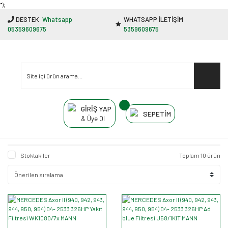
"');
DESTEK
Whatsapp
WHATSAPP İLETİŞİM
05359609675
5359609675
GİRİŞ YAP
SEPETİM
& Üye Ol
Stoktakiler
Toplam 10 ürün