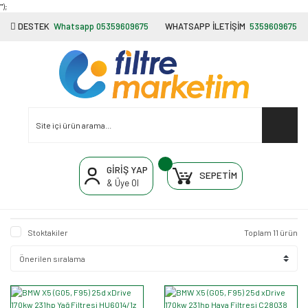
"');
DESTEK
Whatsapp 05359609675
WHATSAPP İLETİŞİM
5359609675
GİRİŞ YAP
SEPETİM
& Üye Ol
Stoktakiler
Toplam 11 ürün