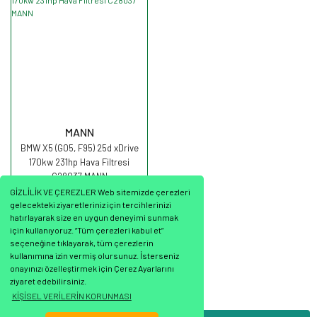
MANN
BMW X5 (G05, F95) 25d xDrive
170kw 231hp Hava Filtresi
C28037 MANN
GİZLİLİK VE ÇEREZLER Web sitemizde çerezleri
gelecekteki ziyaretleriniz için tercihlerinizi
hatırlayarak size en uygun deneyimi sunmak
için kullanıyoruz. “Tüm çerezleri kabul et”
seçeneğine tıklayarak, tüm çerezlerin
1.100,47 TL
kullanımına izin vermiş olursunuz. İsterseniz
onayınızı özelleştirmek için Çerez Ayarlarını
ziyaret edebilirsiniz.
KİŞİSEL VERİLERİN KORUNMASI