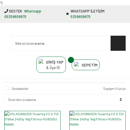
"');
DESTEK
Whatsapp
WHATSAPP İLETİŞİM
05359609675
5359609675
GİRİŞ YAP
SEPETİM
& Üye Ol
Stoktakiler
Toplam 11 ürün