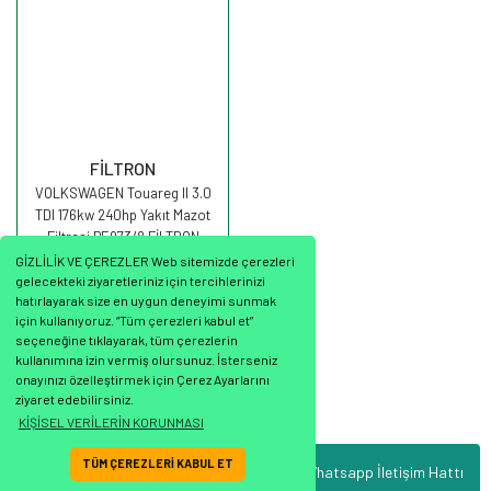
FİLTRON
VOLKSWAGEN Touareg II 3.0
TDI 176kw 240hp Yakıt Mazot
Filtresi PE973/8 FİLTRON
GİZLİLİK VE ÇEREZLER Web sitemizde çerezleri
gelecekteki ziyaretleriniz için tercihlerinizi
hatırlayarak size en uygun deneyimi sunmak
için kullanıyoruz. “Tüm çerezleri kabul et”
seçeneğine tıklayarak, tüm çerezlerin
1.342,87 TL
kullanımına izin vermiş olursunuz. İsterseniz
onayınızı özelleştirmek için Çerez Ayarlarını
ziyaret edebilirsiniz.
KİŞİSEL VERİLERİN KORUNMASI
TÜM ÇEREZLERİ KABUL ET
Whatsapp İletişim Hattı