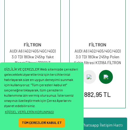
FİLTRON
FİLTRON
AUDI A6 (4G2/4G5/4GC/4GD)
AUDI A6 (4G2/4G5/4GC/4GD)
3.0 TDI 180kw 245hp Yakıt
3.0 TDI 180kw 245hp Polen
Mazot Filtresi PP991/3
Kabin filtresi K1318A FİLTRON
FİLTRON
GİZLİLİK VE ÇEREZLER Web sitemizde çerezleri
gelecekteki ziyaretleriniz için tercihlerinizi
hatırlayarak size en uygun deneyimi sunmak
için kullanıyoruz. “Tüm çerezleri kabul et”
seçeneğine tıklayarak, tüm çerezlerin
1.080,37 TL
882,95 TL
kullanımına izin vermiş olursunuz. İsterseniz
onayınızı özelleştirmek için Çerez Ayarlarını
ziyaret edebilirsiniz.
KİŞİSEL VERİLERİN KORUNMASI
TÜM ÇEREZLERİ KABUL ET
Whatsapp İletişim Hattı