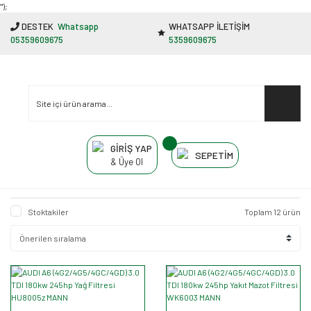
"');
DESTEK
Whatsapp
WHATSAPP İLETİŞİM
05359609675
5359609675
GİRİŞ YAP
SEPETİM
& Üye Ol
Stoktakiler
Toplam 12 ürün