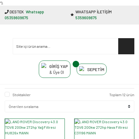
"');
DESTEK
Whatsapp
WHATSAPP İLETİŞİM
05359609675
5359609675
GİRİŞ YAP
SEPETİM
& Üye Ol
Stoktakiler
Toplam 12 ürün