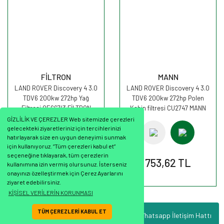
FİLTRON
MANN
LAND ROVER Discovery 4 3.0
LAND ROVER Discovery 4 3.0
TDV6 200kw 272hp Yağ
TDV6 200kw 272hp Polen
Filtresi OE667/3 FİLTRON
Kabin filtresi CU2747 MANN
GİZLİLİK VE ÇEREZLER Web sitemizde çerezleri
gelecekteki ziyaretleriniz için tercihlerinizi
hatırlayarak size en uygun deneyimi sunmak
için kullanıyoruz. “Tüm çerezleri kabul et”
seçeneğine tıklayarak, tüm çerezlerin
492,46 TL
753,62 TL
kullanımına izin vermiş olursunuz. İsterseniz
onayınızı özelleştirmek için Çerez Ayarlarını
ziyaret edebilirsiniz.
KİŞİSEL VERİLERİN KORUNMASI
TÜM ÇEREZLERİ KABUL ET
Whatsapp İletişim Hattı