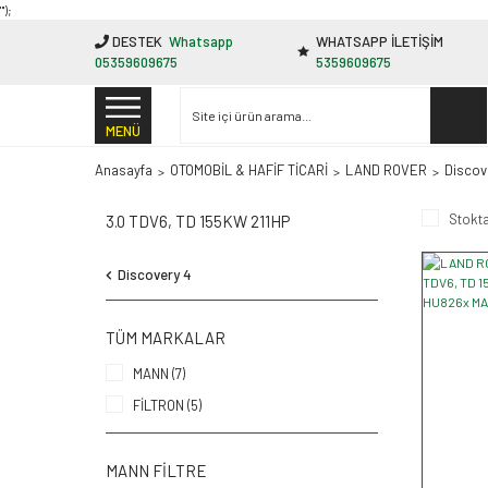
"');
DESTEK
Whatsapp
WHATSAPP İLETİŞİM
05359609675
5359609675
MENÜ
Anasayfa
OTOMOBİL & HAFİF TİCARİ
LAND ROVER
Discov
Stokta
3.0 TDV6, TD 155KW 211HP
Discovery 4
TÜM MARKALAR
MANN (7)
FİLTRON (5)
MANN FILTRE