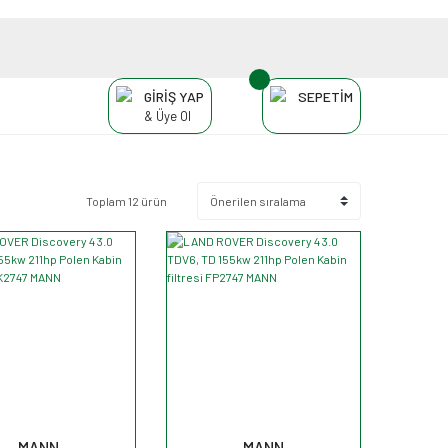
GİRİŞ YAP
SEPETİM
& Üye Ol
Toplam 12 ürün
MANN
MANN