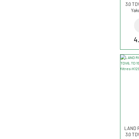
3.0 TD
Yakı
W
4
LAND R
3.0 TD