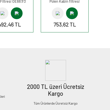
Filtresi OE667/3
Polen Kabin filtresi
FİLTRON
CU2747 MANN
492,46 TL
753,62 TL
2000 TL üzeri Ücretsiz
Kargo
leri
Tüm Ürünlerde Ücretsiz Kargo