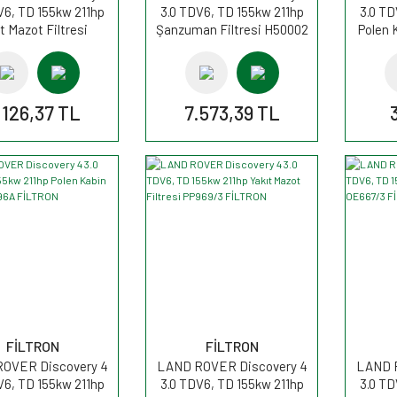
V6, TD 155kw 211hp
3.0 TDV6, TD 155kw 211hp
3.0 TD
t Mazot Filtresi
Şanzuman Filtresi H50002
Polen 
K8022x MANN
MANN
.126,37 TL
7.573,39 TL
FİLTRON
FİLTRON
OVER Discovery 4
LAND ROVER Discovery 4
LAND R
V6, TD 155kw 211hp
3.0 TDV6, TD 155kw 211hp
3.0 TD