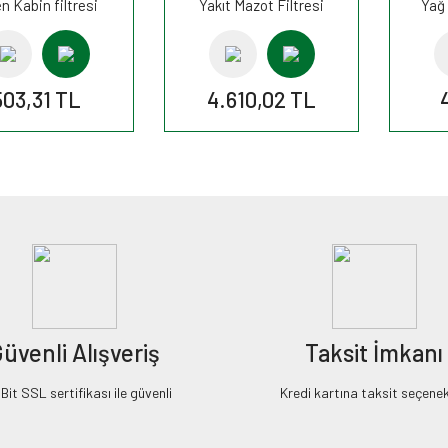
n Kabin filtresi
Yakıt Mazot Filtresi
Yağ 
296A FİLTRON
PP969/3 FİLTRON
503,31 TL
4.610,02 TL
üvenli Alışveriş
Taksit İmkanı
it SSL sertifikası ile güvenli
Kredi kartına taksit seçenek