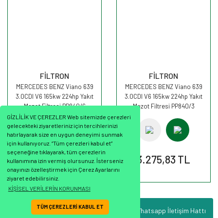
FİLTRON
FİLTRON
MERCEDES BENZ Viano 639
MERCEDES BENZ Viano 639
3.0CDI V6 165kw 224hp Yakıt
3.0CDI V6 165kw 224hp Yakıt
Mazot Filtresi PP840/6
Mazot Filtresi PP840/3
FİLTRON
FİLTRON
GİZLİLİK VE ÇEREZLER Web sitemizde çerezleri
gelecekteki ziyaretleriniz için tercihlerinizi
hatırlayarak size en uygun deneyimi sunmak
için kullanıyoruz. “Tüm çerezleri kabul et”
seçeneğine tıklayarak, tüm çerezlerin
535,85 TL
3.275,83 TL
kullanımına izin vermiş olursunuz. İsterseniz
onayınızı özelleştirmek için Çerez Ayarlarını
ziyaret edebilirsiniz.
KİŞİSEL VERİLERİN KORUNMASI
TÜM ÇEREZLERİ KABUL ET
Whatsapp İletişim Hattı