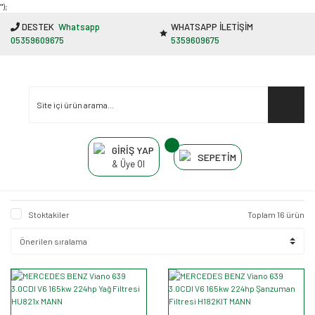
"');
DESTEK
Whatsapp
WHATSAPP İLETİŞİM
05359609675
5359609675
GİRİŞ YAP
SEPETİM
& Üye Ol
Stoktakiler
Toplam 16 ürün