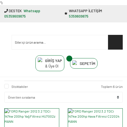
"');
DESTEK
Whatsapp
WHATSAPP İLETİŞİM
05359609675
5359609675
GİRİŞ YAP
SEPETİM
& Üye Ol
Stoktakiler
Toplam 6 ürün