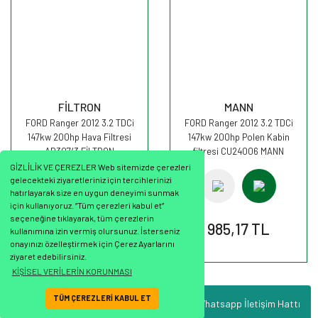
FİLTRON
MANN
FORD Ranger 2012 3.2 TDCi
FORD Ranger 2012 3.2 TDCi
147kw 200hp Hava Filtresi
147kw 200hp Polen Kabin
AR307/3 FİLTRON
filtresi CU24006 MANN
GİZLİLİK VE ÇEREZLER Web sitemizde çerezleri
gelecekteki ziyaretleriniz için tercihlerinizi
hatırlayarak size en uygun deneyimi sunmak
için kullanıyoruz. “Tüm çerezleri kabul et”
seçeneğine tıklayarak, tüm çerezlerin
924,17 TL
985,17 TL
kullanımına izin vermiş olursunuz. İsterseniz
onayınızı özelleştirmek için Çerez Ayarlarını
ziyaret edebilirsiniz.
KİŞİSEL VERİLERİN KORUNMASI
TÜM ÇEREZLERİ KABUL ET
Whatsapp İletişim Hattı
ile
ideasoft
e-