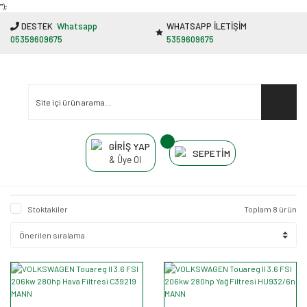
"');
DESTEK
Whatsapp
WHATSAPP İLETİŞİM
05359609675
5359609675
GİRİŞ YAP
SEPETİM
& Üye Ol
Stoktakiler
Toplam 8 ürün