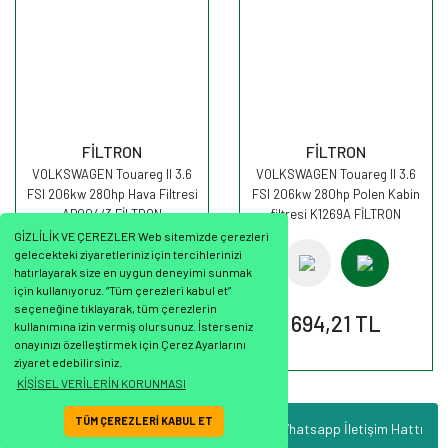
FİLTRON
FİLTRON
VOLKSWAGEN Touareg II 3.6
VOLKSWAGEN Touareg II 3.6
FSI 206kw 280hp Hava Filtresi
FSI 206kw 280hp Polen Kabin
AP004/3 FİLTRON
filtresi K1269A FİLTRON
GİZLİLİK VE ÇEREZLER Web sitemizde çerezleri
gelecekteki ziyaretleriniz için tercihlerinizi
hatırlayarak size en uygun deneyimi sunmak
için kullanıyoruz. “Tüm çerezleri kabul et”
seçeneğine tıklayarak, tüm çerezlerin
423,04 TL
694,21 TL
kullanımına izin vermiş olursunuz. İsterseniz
onayınızı özelleştirmek için Çerez Ayarlarını
ziyaret edebilirsiniz.
KİŞİSEL VERİLERİN KORUNMASI
TÜM ÇEREZLERİ KABUL ET
Whatsapp İletişim Hattı