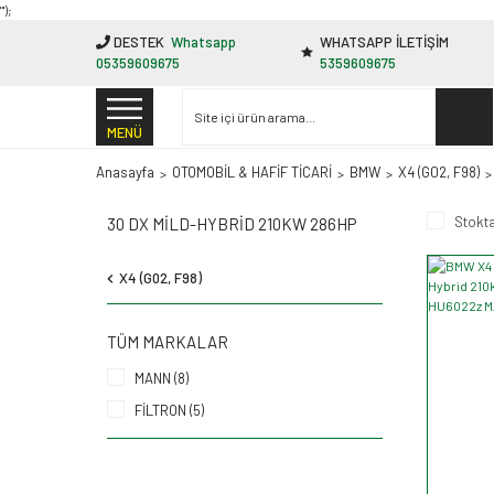
"');
DESTEK
Whatsapp
WHATSAPP İLETİŞİM
05359609675
5359609675
MENÜ
Anasayfa
OTOMOBİL & HAFİF TİCARİ
BMW
X4 (G02, F98)
Stokta
30 DX MILD-HYBRID 210KW 286HP
X4 (G02, F98)
TÜM MARKALAR
MANN (8)
FİLTRON (5)