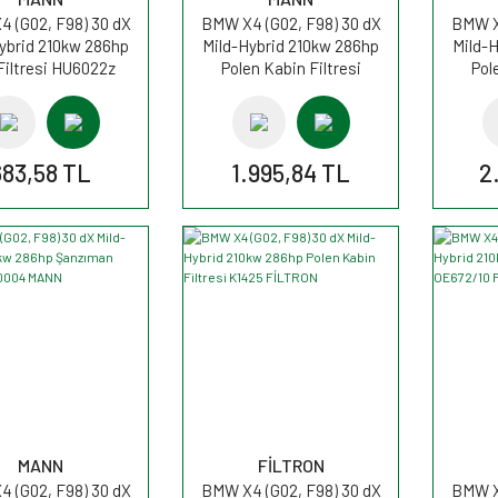
 (G02, F98) 30 dX
BMW X4 (G02, F98) 30 dX
BMW X4
ybrid 210kw 286hp
Mild-Hybrid 210kw 286hp
Mild-
Filtresi HU6022z
Polen Kabin Filtresi
Pol
MANN
CU30007 MANN
C
683,58 TL
1.995,84 TL
2
MANN
FİLTRON
 (G02, F98) 30 dX
BMW X4 (G02, F98) 30 dX
BMW X4