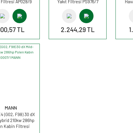
Filtresi AP028/9
Yakıt Filtresi PS976/7
Hava
FİLTRON
FİLTRON
900,57 TL
2.244,29 TL
1
MANN
 (G02, F98) 30 dX
ybrid 210kw 286hp
n Kabin Filtresi
30007/1 MANN