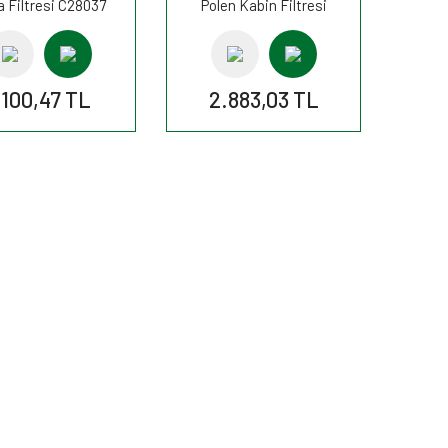
 Filtresi C28037
Polen Kabin Filtresi
MANN
FP30007 MANN
.100,47 TL
2.883,03 TL