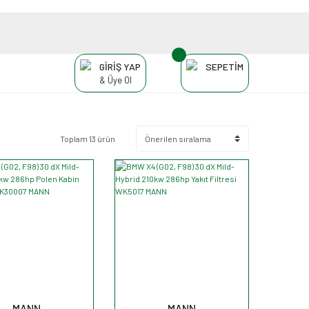
GİRİŞ YAP
SEPETİM
& Üye Ol
Toplam 13 ürün
MANN
MANN