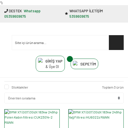
"');
DESTEK
Whatsapp
WHATSAPP İLETİŞİM
05359609675
5359609675
GİRİŞ YAP
SEPETİM
& Üye Ol
Stoktakiler
Toplam 3 ürün