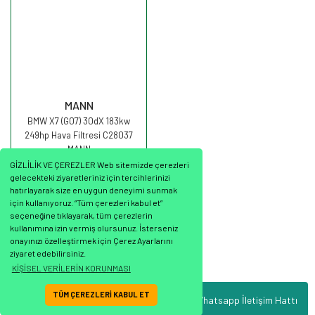
MANN
BMW X7 (G07) 30dX 183kw
249hp Hava Filtresi C28037
MANN
GİZLİLİK VE ÇEREZLER Web sitemizde çerezleri
gelecekteki ziyaretleriniz için tercihlerinizi
hatırlayarak size en uygun deneyimi sunmak
için kullanıyoruz. “Tüm çerezleri kabul et”
seçeneğine tıklayarak, tüm çerezlerin
1.173,03 TL
kullanımına izin vermiş olursunuz. İsterseniz
onayınızı özelleştirmek için Çerez Ayarlarını
ziyaret edebilirsiniz.
KİŞİSEL VERİLERİN KORUNMASI
TÜM ÇEREZLERİ KABUL ET
Whatsapp İletişim Hattı
ile
ideasoft
e-