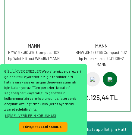
MANN
MANN
BMW 3(E36) 316i Compact 102
BMW 3(E36) 316i Compact 102
hp Yakıt Filtresi WK516/1 MANN
hp Polen Filtresi CU1006-2
MANN
GİZLİLİK VE ÇEREZLER Web sitemizde çerezleri
gelecekteki ziyaretleriniz için tercihlerinizi
hatırlayarak size en uygun deneyimi sunmak
için kullanıyoruz. “Tüm çerezleri kabul et”
seçeneğine tıklayarak, tüm çerezlerin
1.055,07 TL
2.125,44 TL
kullanımına izin vermiş olursunuz. İsterseniz
onayınızı özelleştirmek için Çerez Ayarlarını
ziyaret edebilirsiniz.
KİŞİSEL VERİLERİN KORUNMASI
TÜM ÇEREZLERİ KABUL ET
Whatsapp İletişim Hattı