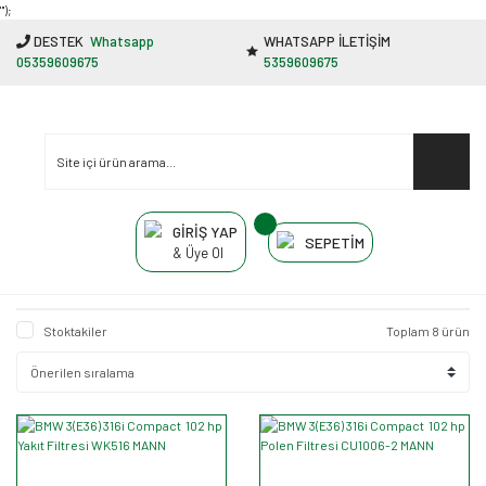
"');
DESTEK
Whatsapp
WHATSAPP İLETİŞİM
05359609675
5359609675
GİRİŞ YAP
SEPETİM
& Üye Ol
Stoktakiler
Toplam 8 ürün