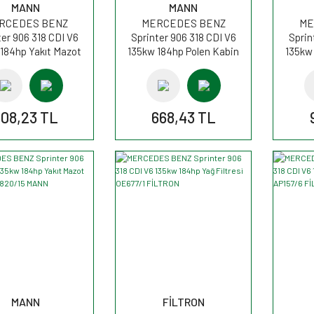
MANN
MANN
RCEDES BENZ
MERCEDES BENZ
ME
ter 906 318 CDI V6
Sprinter 906 318 CDI V6
Sprin
184hp Yakıt Mazot
135kw 184hp Polen Kabin
135kw
esi WK820/1 MANN
filtresi CUK3569 MANN
filt
808,23 TL
668,43 TL
MANN
FİLTRON