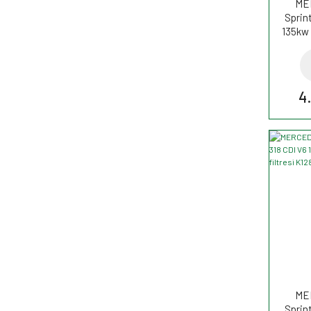
ME
Sprin
135kw 
Filtr
4
ME
Sprin