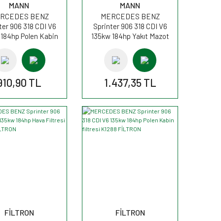
MANN
MANN
RCEDES BENZ
MERCEDES BENZ
ter 906 318 CDI V6
Sprinter 906 318 CDI V6
 184hp Polen Kabin
135kw 184hp Yakıt Mazot
resi FP3569 MANN
Filtresi WK842/23x MANN
910,90 TL
1.437,35 TL
FİLTRON
FİLTRON