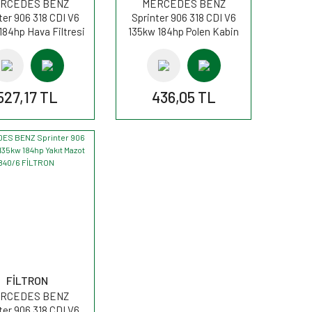
RCEDES BENZ
MERCEDES BENZ
ter 906 318 CDI V6
Sprinter 906 318 CDI V6
184hp Hava Filtresi
135kw 184hp Polen Kabin
157/6 FİLTRON
filtresi K1288 FİLTRON
527,17 TL
436,05 TL
FİLTRON
RCEDES BENZ
ter 906 318 CDI V6