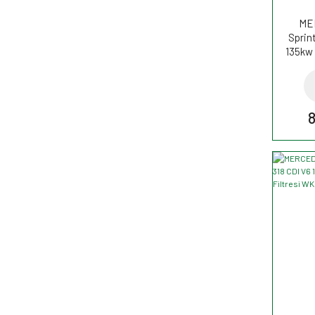
ME
Sprin
135kw 
Filtr