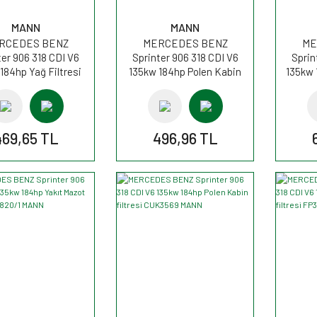
MANN
MANN
RCEDES BENZ
MERCEDES BENZ
ME
ter 906 318 CDI V6
Sprinter 906 318 CDI V6
Sprin
184hp Yağ Filtresi
135kw 184hp Polen Kabin
135kw 
U821x MANN
filtresi CU3569 MANN
C
469,65 TL
496,96 TL