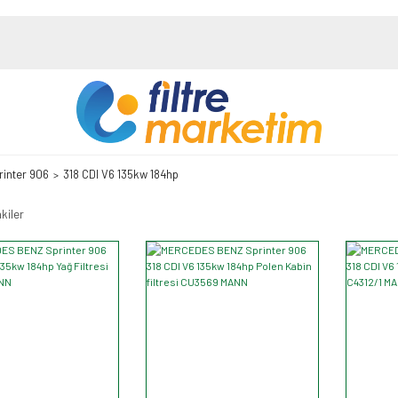
rinter 906
318 CDI V6 135kw 184hp
kiler