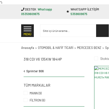
"');
DESTEK
Whatsapp
WHATSAPP İLETİŞİM
05359609675
5359609675
MENÜ
Anasayfa
OTOMOBİL & HAFİF TİCARİ
MERCEDES BENZ
Sp
Stokta
318 CDI V6 135KW 184HP
Sprinter 906
TÜM MARKALAR
MANN (9)
FİLTRON (6)