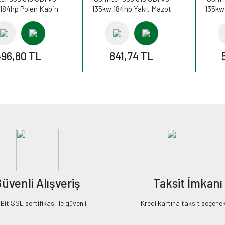
184hp Polen Kabin
135kw 184hp Yakıt Mazot
135kw
si K1288A FİLTRON
Filtresi PP841/7 FİLTRON
Filtre
496,80 TL
841,74 TL
üvenli Alışveriş
Taksit İmkanı
it SSL sertifikası ile güvenli
Kredi kartına taksit seçenek