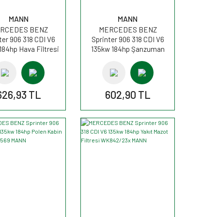
MANN
MANN
RCEDES BENZ
MERCEDES BENZ
ter 906 318 CDI V6
Sprinter 906 318 CDI V6
184hp Hava Filtresi
135kw 184hp Şanzuman
4312/1 MANN
Filtresi H182KIT MANN
626,93 TL
602,90 TL