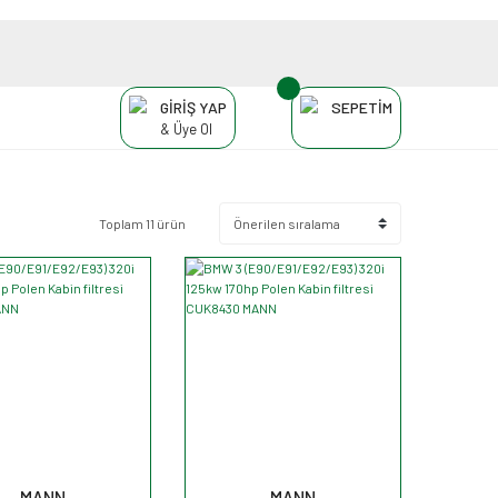
GİRİŞ YAP
SEPETİM
& Üye Ol
Toplam 11 ürün
MANN
MANN