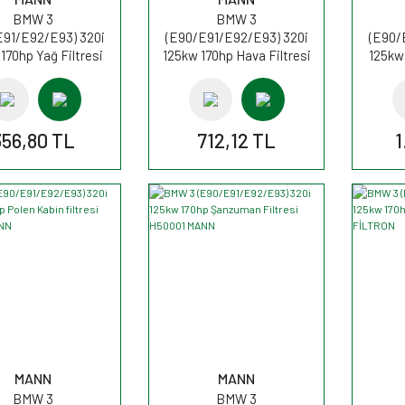
BMW 3
BMW 3
E91/E92/E93) 320i
(E90/E91/E92/E93) 320i
(E90/
170hp Yağ Filtresi
125kw 170hp Hava Filtresi
125kw
U815/2x MANN
C1361 MANN
filt
356,80 TL
712,12 TL
1
MANN
MANN
BMW 3
BMW 3