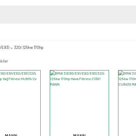
/E93)
320i 125kw 170hp
kiler
MANN
MANN