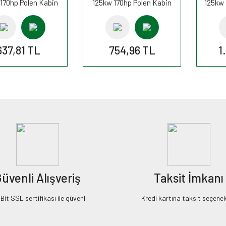
170hp Polen Kabin
125kw 170hp Polen Kabin
125kw 
esi K1169 FİLTRON
filtresi K1169A FİLTRON
W
637,81 TL
754,96 TL
1
üvenli Alışveriş
Taksit İmkanı
it SSL sertifikası ile güvenli
Kredi kartına taksit seçenek