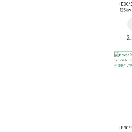
(E90/
125kw 
filt
2
(E90/