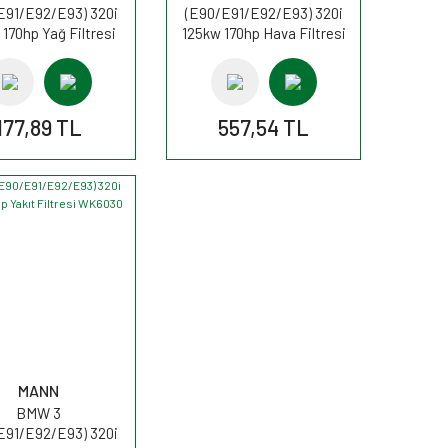
E91/E92/E93) 320i
(E90/E91/E92/E93) 320i
170hp Yağ Filtresi
125kw 170hp Hava Filtresi
649/6 FİLTRON
AK362/4 FİLTRON
177,89 TL
557,54 TL
MANN
BMW 3
E91/E92/E93) 320i