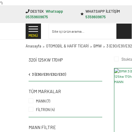
"');
DESTEK
Whatsapp
WHATSAPP İLETİŞİM
05359609675
5359609675
MENÜ
Anasayfa
OTOMOBİL & HAFİF TİCARİ
BMW
3 (E90/E91/E92
Stokta
320I 125KW 170HP
3 (E90/E91/E92/E93)
TÜM MARKALAR
MANN (7)
FİLTRON (4)
MANN FILTRE