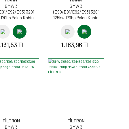
BMW 3
BMW 3
E91/E92/E93) 320i
(E90/E91/E92/E93) 320i
 170hp Polen Kabin
125kw 170hp Polen Kabin
resi CU8430 MANN
filtresi CUK8430 MANN
.131,53 TL
1.183,96 TL
FİLTRON
FİLTRON
BMW 3
BMW 3