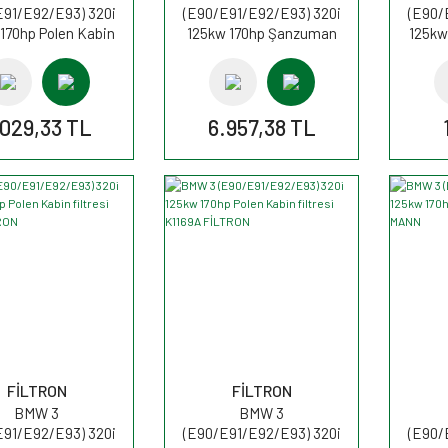
E91/E92/E93) 320i
(E90/E91/E92/E93) 320i
(E90/
170hp Polen Kabin
125kw 170hp Şanzuman
125kw 
resi FP8430 MANN
Filtresi H50001 MANN
OE
.029,33 TL
6.957,38 TL
FİLTRON
FİLTRON
BMW 3
BMW 3
E91/E92/E93) 320i
(E90/E91/E92/E93) 320i
(E90/