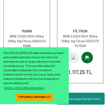
MANN
FİLTRON
BMW 3 (G20) 330iX 190kw
BMW 3 (G20) 330iX 190kw
258hp Yağ Filtresi HU6014/1z
258hp Yağ Filtresi OE672/7A
MANN
FİLTRON
GİZLİLİK VE ÇEREZLER Web sitemizde çerezleri
gelecekteki ziyaretleriniz için tercihlerinizi
hatırlayarak size en uygun deneyimi sunmak
için kullanıyoruz. “Tüm çerezleri kabul et”
seçeneğine tıklayarak, tüm çerezlerin
886,87 TL
1.117,25 TL
kullanımına izin vermiş olursunuz. İsterseniz
onayınızı özelleştirmek için Çerez Ayarlarını
ziyaret edebilirsiniz.
KİŞİSEL VERİLERİN KORUNMASI
TÜM ÇEREZLERİ KABUL ET
Whatsapp İletişim Hattı
ile
ideasoft
e-
hazırlandı.
ticaret