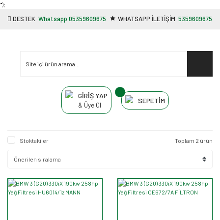
"');
DESTEK
Whatsapp 05359609675
WHATSAPP İLETİŞİM
5359609675
GİRİŞ YAP
SEPETİM
& Üye Ol
Stoktakiler
Toplam 2 ürün