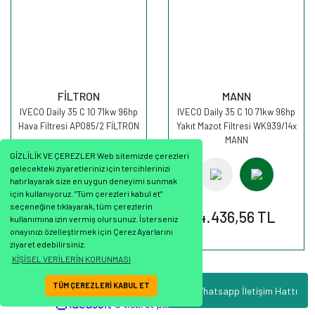
FİLTRON
MANN
IVECO Daily 35 C 10 71kw 96hp
IVECO Daily 35 C 10 71kw 96hp
Hava Filtresi AP085/2 FİLTRON
Yakıt Mazot Filtresi WK939/14x
MANN
GİZLİLİK VE ÇEREZLER Web sitemizde çerezleri
gelecekteki ziyaretleriniz için tercihlerinizi
hatırlayarak size en uygun deneyimi sunmak
için kullanıyoruz. “Tüm çerezleri kabul et”
seçeneğine tıklayarak, tüm çerezlerin
2.421,07 TL
4.436,56 TL
kullanımına izin vermiş olursunuz. İsterseniz
onayınızı özelleştirmek için Çerez Ayarlarını
ziyaret edebilirsiniz.
KİŞİSEL VERİLERİN KORUNMASI
TÜM ÇEREZLERİ KABUL ET
Whatsapp İletişim Hattı
ile
ideasoft
e-