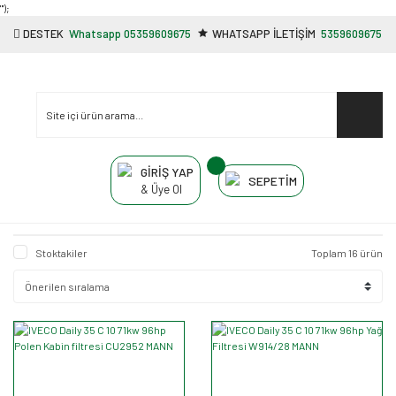
"');
DESTEK
Whatsapp 05359609675
WHATSAPP İLETİŞİM
5359609675
GİRİŞ YAP
SEPETİM
& Üye Ol
Stoktakiler
Toplam 16 ürün